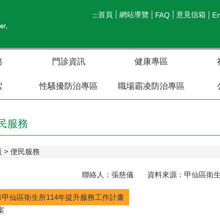
首頁
網站導覽
意見信箱
:::
FAQ
En
務
門診資訊
健康專區
絮
性騷擾防治專區
職場霸凌防治專區
民服務
頁
便民服務
聯絡人：張慈儀 資料來源：甲仙區衛生所 聯
市甲仙區衛生所114年提升服務工作計畫
案