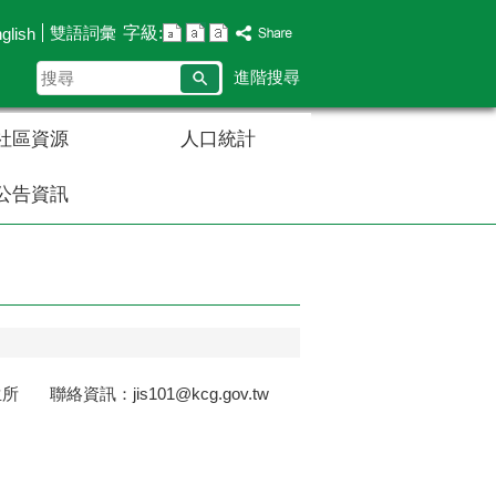
字級:
雙語詞彙
glish
搜
進階搜尋
尋
社區資源
人口統計
公告資訊
絡資訊：jis101@kcg.gov.tw