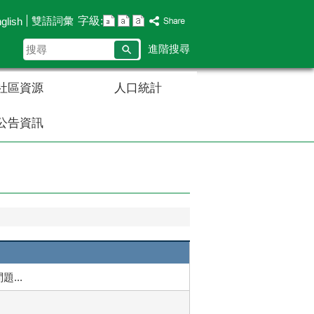
字級:
雙語詞彙
glish
搜
進階搜尋
尋
社區資源
人口統計
公告資訊
...