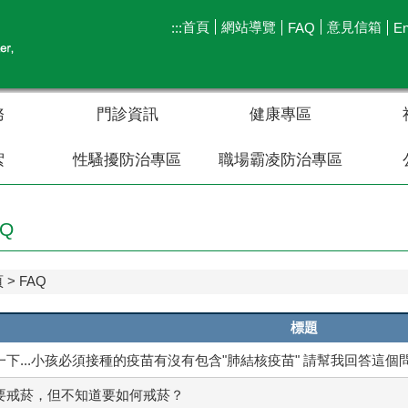
首頁
網站導覽
意見信箱
:::
FAQ
En
務
門診資訊
健康專區
絮
性騷擾防治專區
職場霸凌防治專區
AQ
頁
FAQ
標題
下...小孩必須接種的疫苗有沒有包含"肺結核疫苗" 請幫我回答這個問題
要戒菸，但不知道要如何戒菸？